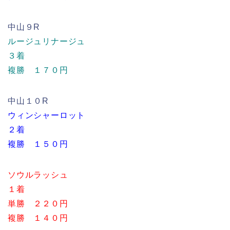
中山９R
ルージュリナージュ
３着
複勝 １７０円
中山１０R
ウィンシャーロット
２着
複勝 １５０円
ソウルラッシュ
１着
単勝 ２２０円
複勝 １４０円