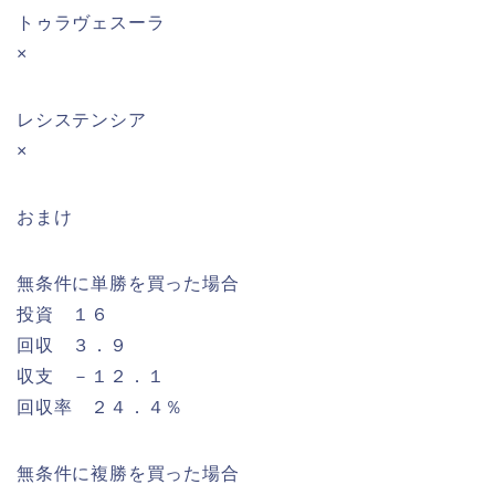
トゥラヴェスーラ
×
レシステンシア
×
おまけ
無条件に単勝を買った場合
投資 １６
回収 ３．９
収支 －１２．１
回収率 ２４．４％
無条件に複勝を買った場合