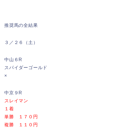
推奨馬の全結果
３／２６（土）
中山６R
スパイダーゴールド
×
中京９R
スレイマン
１着
単勝 １７０円
複勝 １１０円