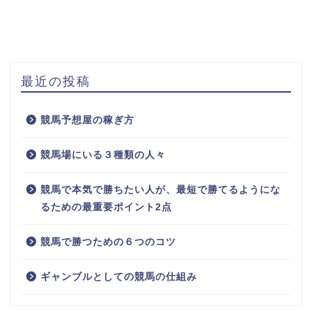
最近の投稿
競馬予想屋の稼ぎ方
競馬場にいる３種類の人々
競馬で本気で勝ちたい人が、最短で勝てるようにな
るための最重要ポイント2点
競馬で勝つための６つのコツ
ギャンブルとしての競馬の仕組み