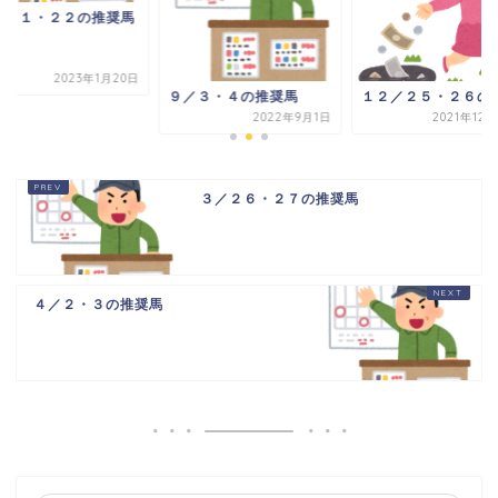
／２１・２２の推奨馬
2023年1月20日
９／３・４の推奨馬
１２／２５・２６の
2022年9月1日
2021年12
３／２６・２７の推奨馬
４／２・３の推奨馬