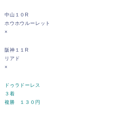
中山１０R
ホウホウルーレット
×
阪神１１R
リアド
×
ドゥラドーレス
３着
複勝 １３０円