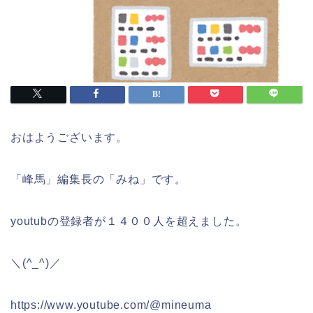
おはようございます。
「峰馬」編集長の「みね」です。
youtubの登録者が１４００人を超えました。
＼(^_^)／
https://www.youtube.com/@mineuma