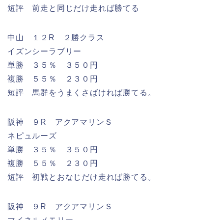
短評 前走と同じだけ走れば勝てる
中山 １２R ２勝クラス
イズンシーラブリー
単勝 ３５％ ３５０円
複勝 ５５％ ２３０円
短評 馬群をうまくさばければ勝てる。
阪神 ９R アクアマリンＳ
ネピュルーズ
単勝 ３５％ ３５０円
複勝 ５５％ ２３０円
短評 初戦とおなじだけ走れば勝てる。
阪神 ９R アクアマリンＳ