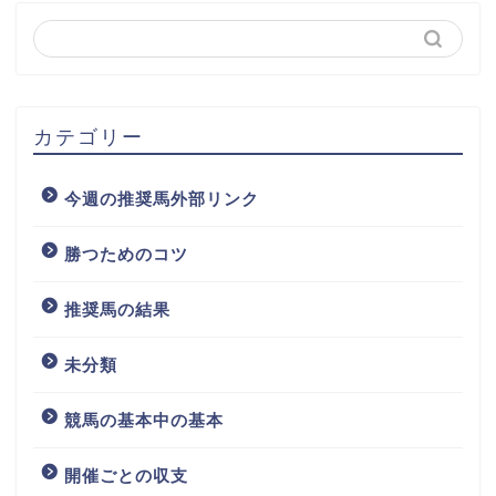
カテゴリー
今週の推奨馬外部リンク
勝つためのコツ
推奨馬の結果
未分類
競馬の基本中の基本
開催ごとの収支