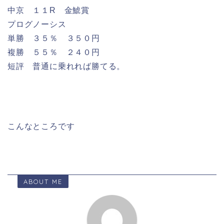
中京 １１R 金鯱賞
プログノーシス
単勝 ３５％ ３５０円
複勝 ５５％ ２４０円
短評 普通に乗れれば勝てる。
こんなところです
ABOUT ME