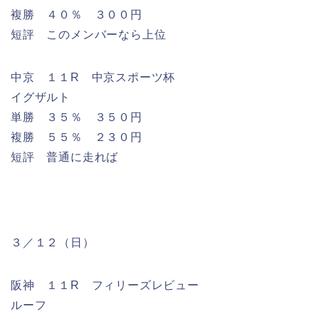
複勝 ４０％ ３００円
短評 このメンバーなら上位
中京 １１R 中京スポーツ杯
イグザルト
単勝 ３５％ ３５０円
複勝 ５５％ ２３０円
短評 普通に走れば
３／１２（日）
阪神 １１R フィリーズレビュー
ルーフ