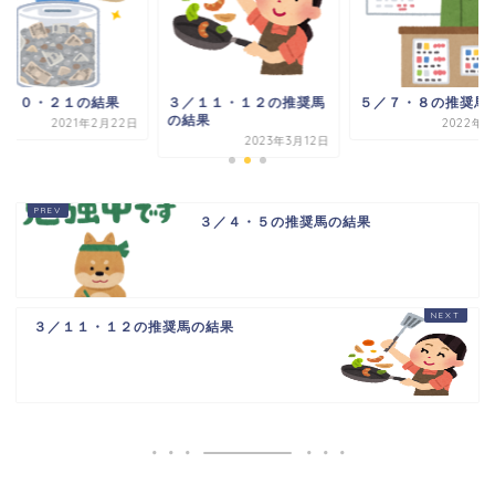
／２０・２１の結果
３／１１・１２の推奨馬
５／７・８の推奨馬
の結果
2021年2月22日
2022年5
2023年3月12日
３／４・５の推奨馬の結果
３／１１・１２の推奨馬の結果