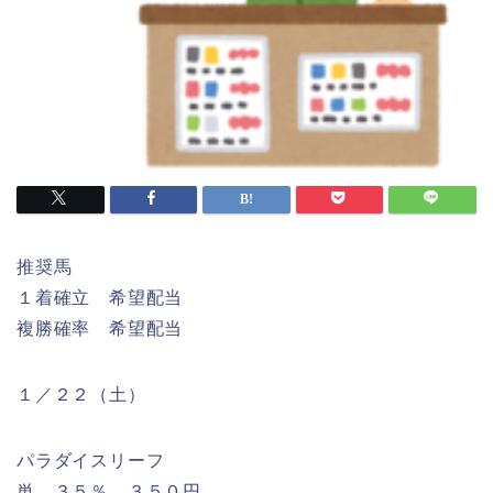
推奨馬
１着確立 希望配当
複勝確率 希望配当
１／２２（土）
パラダイスリーフ
単 ３５％ ３５０円