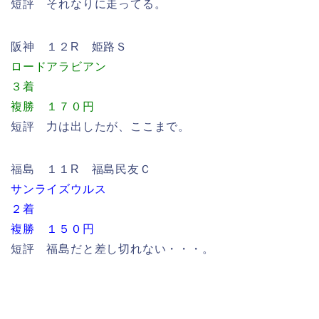
短評 それなりに走ってる。
阪神 １２R 姫路Ｓ
ロードアラビアン
３着
複勝 １７０円
短評 力は出したが、ここまで。
福島 １１R 福島民友Ｃ
サンライズウルス
２着
複勝 １５０円
短評 福島だと差し切れない・・・。