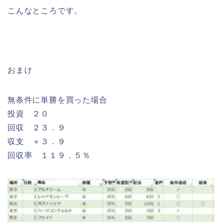
こんなところです。
おまけ
無条件に単勝を買った場合
投資 ２０
回収 ２３．９
収支 ＋３．９
回収率 １１９．５％