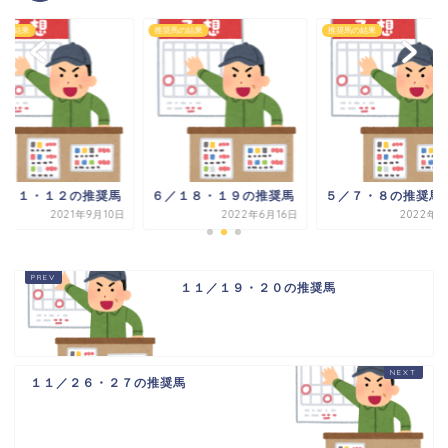
馬の結果
推奨馬の結果
推奨馬の結果
／１１・１２の推奨馬
６／１８・１９の推奨馬
５／７・８の推奨馬
2021年9月10日
2022年6月16日
2022年5
１１／１９・２０の推奨馬
１１／２６・２７の推奨馬