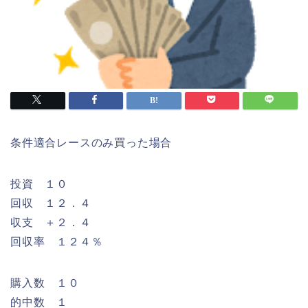
条件適合レースのみ買った場合
投資 １０
回収 １２．４
収支 ＋２．４
回収率 １２４％
購入数 １０
的中数 １