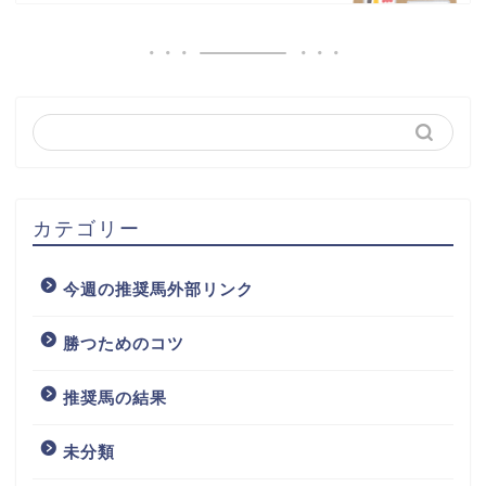
カテゴリー
今週の推奨馬外部リンク
勝つためのコツ
推奨馬の結果
未分類