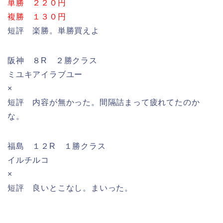
単勝 ２２０円
複勝 １３０円
短評 楽勝。単勝買えよ
阪神 ８R ２勝クラス
ミユキアイラブユー
×
短評 内容が無かった。間隔詰まって疲れてたのか
な。
福島 １２R １勝クラス
イルチルコ
×
短評 良いとこなし。まいった。