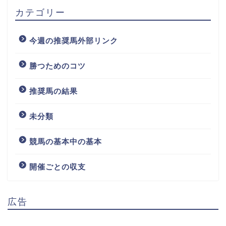
カテゴリー
今週の推奨馬外部リンク
勝つためのコツ
推奨馬の結果
未分類
競馬の基本中の基本
開催ごとの収支
広告