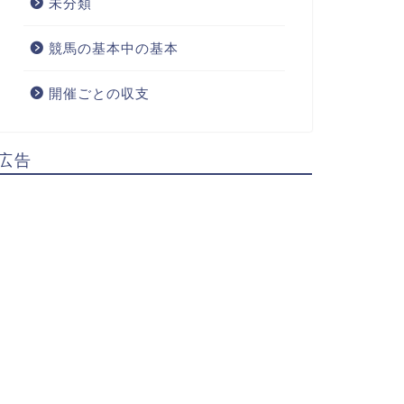
未分類
競馬の基本中の基本
開催ごとの収支
広告