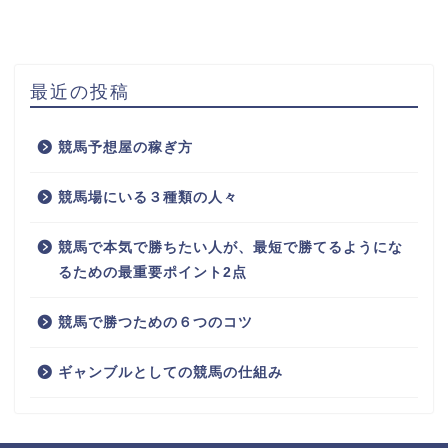
最近の投稿
競馬予想屋の稼ぎ方
競馬場にいる３種類の人々
競馬で本気で勝ちたい人が、最短で勝てるようにな
るための最重要ポイント2点
競馬で勝つための６つのコツ
ギャンブルとしての競馬の仕組み