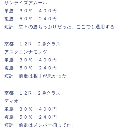
サンライズアムール
単勝 ３０％ ４００円
複勝 ５０％ ２４０円
短評 堂々の勝ちっぷりだった。ここでも通用する
京都 １２R ２勝クラス
アスクコンナモンダ
単勝 ３０％ ４００円
複勝 ５０％ ２４０円
短評 前走は相手が悪かった。
京都 １２R ２勝クラス
ディオ
単勝 ３０％ ４００円
複勝 ５０％ ２４０円
短評 前走はメンバー揃ってた。