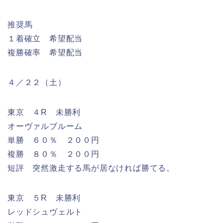
推奨馬
１着確立 希望配当
複勝確率 希望配当
４／２２（土）
東京 ４R 未勝利
オーヴァルブルーム
単勝 ６０％ ２００円
複勝 ８０％ ２００円
短評 突然激走する馬が居なければ勝てる。
東京 ５R 未勝利
レッドシュヴェルト