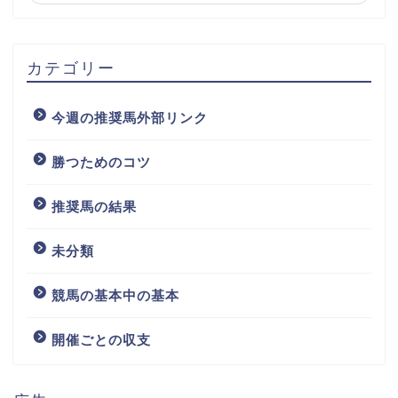
カテゴリー
今週の推奨馬外部リンク
勝つためのコツ
推奨馬の結果
未分類
競馬の基本中の基本
開催ごとの収支