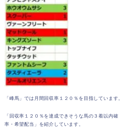
「峰馬」では月間回収率１２０％を目指しています。
「回収率１２０％を達成できそうな馬の３着以内確
率・希望配当」を紹介しています。