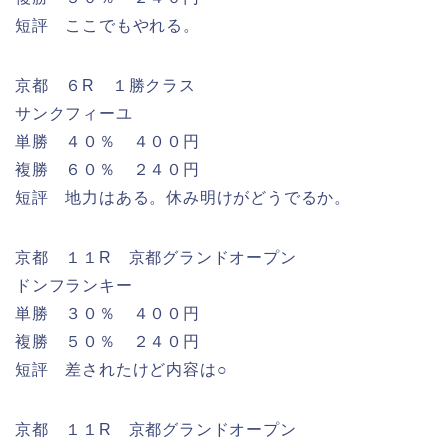
短評 ここでもやれる。
京都 ６R １勝クラス
サンクフィーユ
単勝 ４０％ ４００円
複勝 ６０％ ２４０円
短評 地力はある。休み明けがどうでるか。
京都 １１R 京都グランドオープン
ドンフランキー
単勝 ３０％ ４００円
複勝 ５０％ ２４０円
短評 差されたけど内容は○
京都 １１R 京都グランドオープン