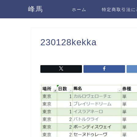
峰馬
ホーム
特定商取引法に
230128kekka