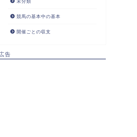
未分類
競馬の基本中の基本
開催ごとの収支
広告