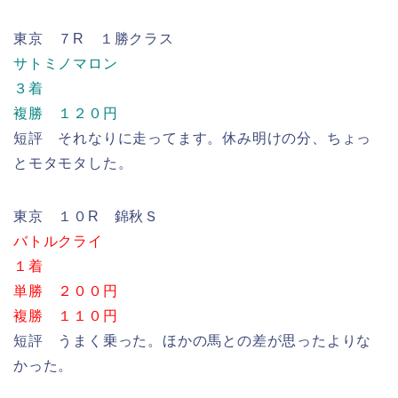
東京 ７R １勝クラス
サトミノマロン
３着
複勝 １２０円
短評 それなりに走ってます。休み明けの分、ちょっ
とモタモタした。
東京 １０R 錦秋Ｓ
バトルクライ
１着
単勝 ２００円
複勝 １１０円
短評 うまく乗った。ほかの馬との差が思ったよりな
かった。