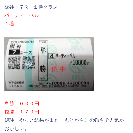
阪神 ７R １勝クラス
パーティーベル
１着
単勝 ６００円
複勝 １７０円
短評 やっと結果が出た。もとからこの強さで人気が
おかしい。