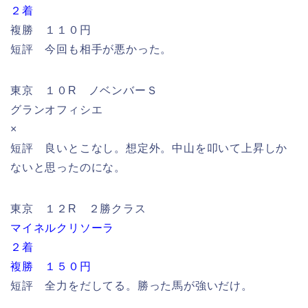
２着
複勝 １１０円
短評 今回も相手が悪かった。
東京 １０R ノベンバーＳ
グランオフィシエ
×
短評 良いとこなし。想定外。中山を叩いて上昇しか
ないと思ったのにな。
東京 １２R ２勝クラス
マイネルクリソーラ
２着
複勝 １５０円
短評 全力をだしてる。勝った馬が強いだけ。