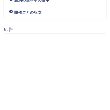
競馬の基本中の基本
開催ごとの収支
広告