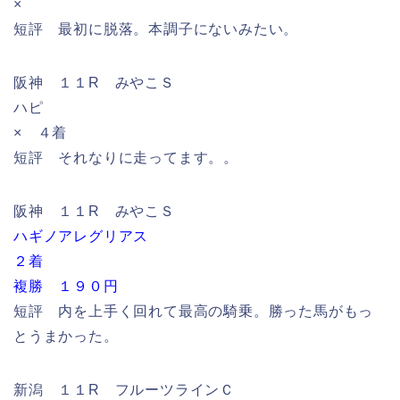
×
短評 最初に脱落。本調子にないみたい。
阪神 １１R みやこＳ
ハピ
× ４着
短評 それなりに走ってます。。
阪神 １１R みやこＳ
ハギノアレグリアス
２着
複勝 １９０円
短評 内を上手く回れて最高の騎乗。勝った馬がもっ
とうまかった。
新潟 １１R フルーツラインＣ