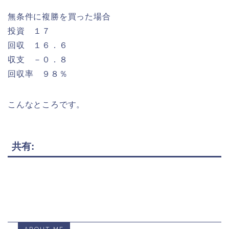
無条件に複勝を買った場合
投資 １７
回収 １６．６
収支 －０．８
回収率 ９８％
こんなところです。
共有: