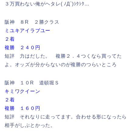
３万買わない俺がヘタレ( ﾉД`)ｼｸｼｸ…
阪神 ８R ２勝クラス
ミユキアイラブユー
２着
複勝 ２４０円
短評 力はだした。 複勝２．４つくなら買ってた
よ。オッズが分からないのが複勝のつらいところ
阪神 １０R 道頓堀Ｓ
キミワクイーン
２着
複勝 １６０円
短評 それなりに走ってます。合わせる形になったら
相手がしぶとかった。