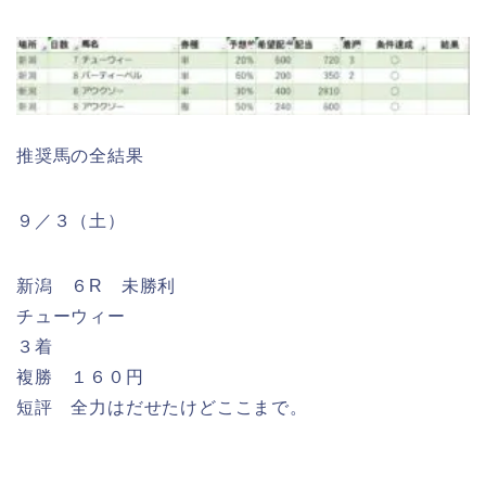
推奨馬の全結果
９／３（土）
新潟 ６R 未勝利
チューウィー
３着
複勝 １６０円
短評 全力はだせたけどここまで。