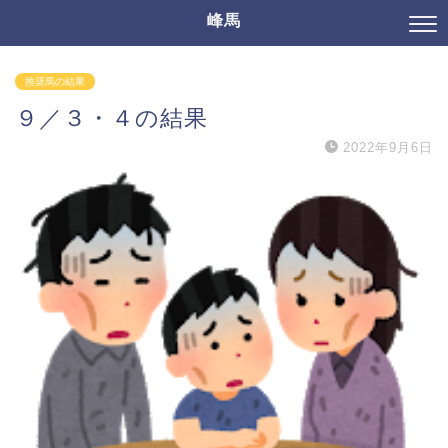
峰馬
推奨馬の結果
９／３・４の結果
2022年9月6日