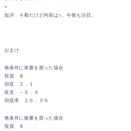
×
短評 ４着だけど内容は○。今後も注目。
おまけ
無条件に単勝を買った場合
投資 ８
回収 ２．１
収支 －５．９
回収率 ２６．３％
無条件に複勝を買った場合
投資 ８