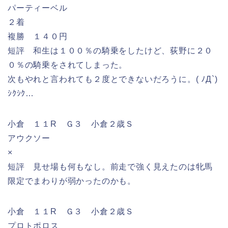
パーティーベル
２着
複勝 １４０円
短評 和生は１００％の騎乗をしたけど、荻野に２０
０％の騎乗をされてしまった。
次もやれと言われても２度とできないだろうに。( ﾉД`)
ｼｸｼｸ…
小倉 １１R Ｇ３ 小倉２歳Ｓ
アウクソー
×
短評 見せ場も何もなし。前走で強く見えたのは牝馬
限定でまわりが弱かったのかも。
小倉 １１R Ｇ３ 小倉２歳Ｓ
プロトポロス