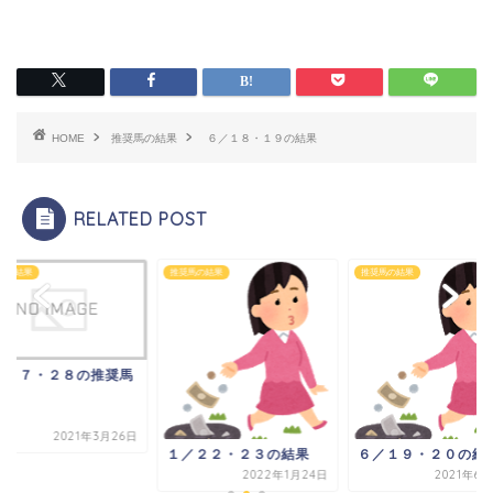
HOME
推奨馬の結果
６／１８・１９の結果
RELATED POST
馬の結果
推奨馬の結果
推奨馬の結果
／２７・２８の推奨馬
2021年3月26日
１／２２・２３の結果
６／１９・２０の結
2022年1月24日
2021年6