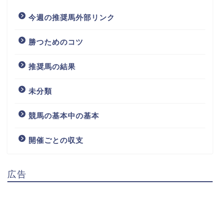
今週の推奨馬外部リンク
勝つためのコツ
推奨馬の結果
未分類
競馬の基本中の基本
開催ごとの収支
広告