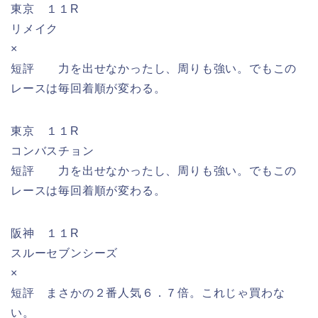
東京 １１R
リメイク
×
短評 力を出せなかったし、周りも強い。でもこの
レースは毎回着順が変わる。
東京 １１R
コンバスチョン
短評 力を出せなかったし、周りも強い。でもこの
レースは毎回着順が変わる。
阪神 １１R
スルーセブンシーズ
×
短評 まさかの２番人気６．７倍。これじゃ買わな
い。