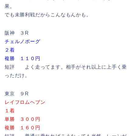
果。
でも未勝利戦だからこんなもんかも。
阪神 ３R
チェルノボーグ
２着
複勝 １１０円
短評 よく走ってます。相手がそれ以上に上手く乗
っただけ。
東京 ９R
レイフロムヘブン
１着
単勝 ３００円
複勝 １６０円