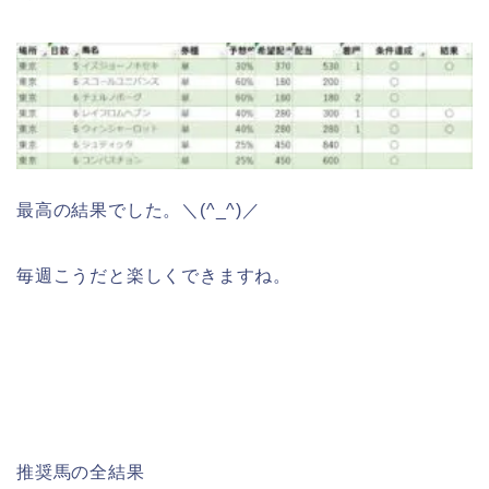
最高の結果でした。＼(^_^)／
毎週こうだと楽しくできますね。
推奨馬の全結果