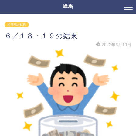
峰馬
推奨馬の結果
６／１８・１９の結果
2022年6月19日