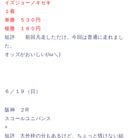
イズジョーノキセキ
１着
単勝 ５３０円
複勝 １６０円
短評 前回凡走しただけ。今回は普通に走れまし
た。
オッズがおいしい(/ω＼)
６／１９（日）
阪神 ２R
スコールユニバンス
×
短評 大外枠の分もあるけど、ちょっと情けない結