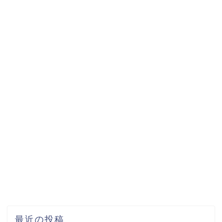
最近の投稿