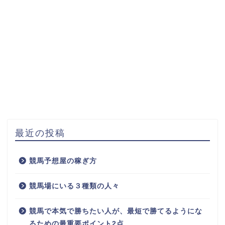
最近の投稿
競馬予想屋の稼ぎ方
競馬場にいる３種類の人々
競馬で本気で勝ちたい人が、最短で勝てるようにな
るための最重要ポイント2点