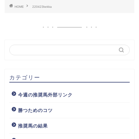
HOME
220423kekka
カテゴリー
今週の推奨馬外部リンク
勝つためのコツ
推奨馬の結果