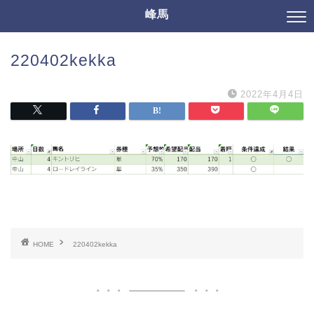
峰馬
220402kekka
2022年4月4日
HOME
220402kekka