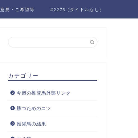
ご意見・ご希望等
#2275 (タイトルなし)
カテゴリー
今週の推奨馬外部リンク
勝つためのコツ
推奨馬の結果