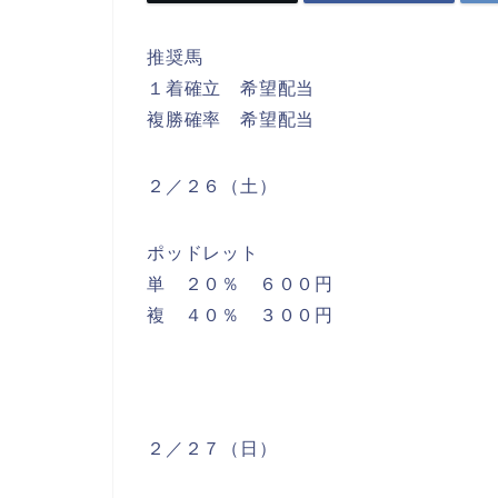
推奨馬
１着確立 希望配当
複勝確率 希望配当
２／２６（土）
ポッドレット
単 ２０％ ６００円
複 ４０％ ３００円
２／２７（日）