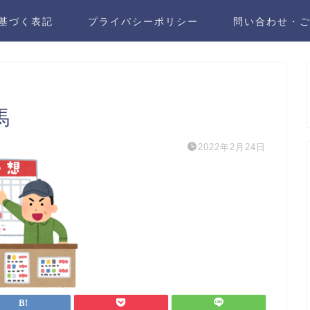
基づく表記
プライバシーポリシー
問い合わせ・
馬
2022年2月24日