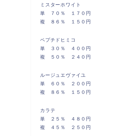
ミスターホワイト
単 ７０％ １７０円
複 ８６％ １５０円
ペプチドヒミコ
単 ３０％ ４００円
複 ５０％ ２４０円
ルージュエヴァイユ
単 ６０％ ２００円
複 ８６％ １５０円
カラテ
単 ２５％ ４８０円
複 ４５％ ２５０円