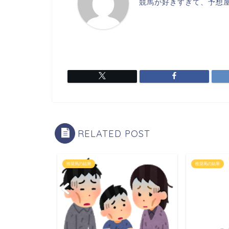
競馬が好きすぎて、予想
RELATED POST
推奨馬の結果
推奨馬の結果