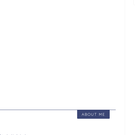
ABOUT ME