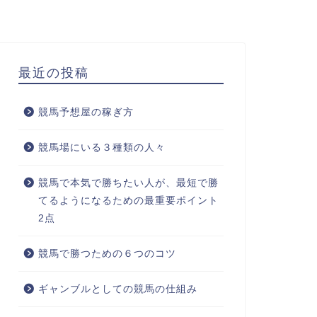
最近の投稿
競馬予想屋の稼ぎ方
競馬場にいる３種類の人々
競馬で本気で勝ちたい人が、最短で勝
てるようになるための最重要ポイント
2点
競馬で勝つための６つのコツ
ギャンブルとしての競馬の仕組み