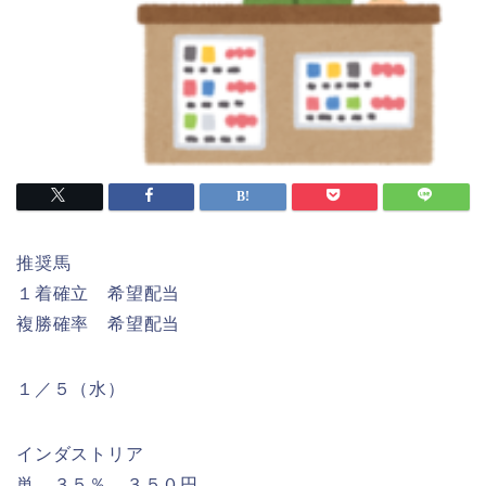
推奨馬
１着確立 希望配当
複勝確率 希望配当
１／５（水）
インダストリア
単 ３５％ ３５０円