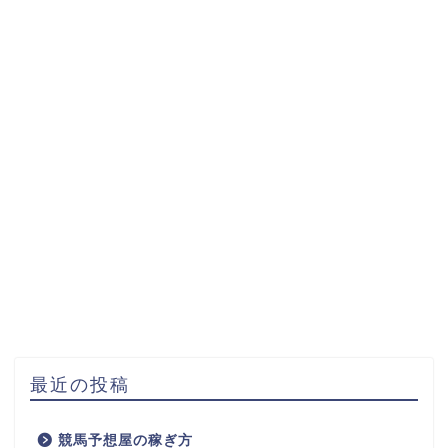
最近の投稿
競馬予想屋の稼ぎ方