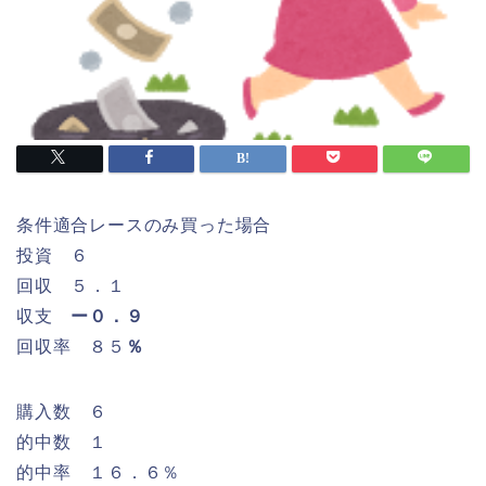
条件適合レースのみ買った場合
投資 ６
回収 ５．１
収支
ー０．９
回収率 ８５
％
購入数 ６
的中数 １
的中率 １６．６％