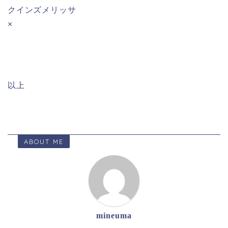
クインズメリッサ
×
以上
ABOUT ME
mineuma