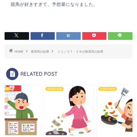
競馬が好きすぎて、予想屋になりました。
HOME
推奨馬の結果
１１／２７・２８の推奨馬の結果
RELATED POST
馬の結果
推奨馬の結果
推奨馬の結果