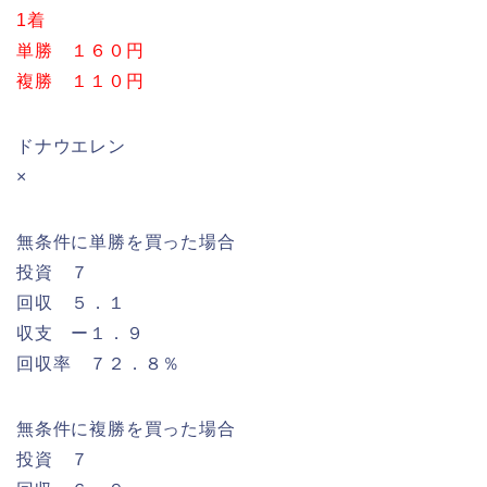
1着
単勝 １６０円
複勝 １１０円
ドナウエレン
×
無条件に単勝を買った場合
投資 ７
回収 ５．１
収支 ー１．９
回収率 ７２．８％
無条件に複勝を買った場合
投資 ７