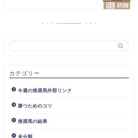
カテゴリー
今週の推奨馬外部リンク
勝つためのコツ
推奨馬の結果
未分類