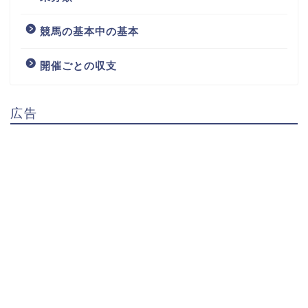
競馬の基本中の基本
開催ごとの収支
広告