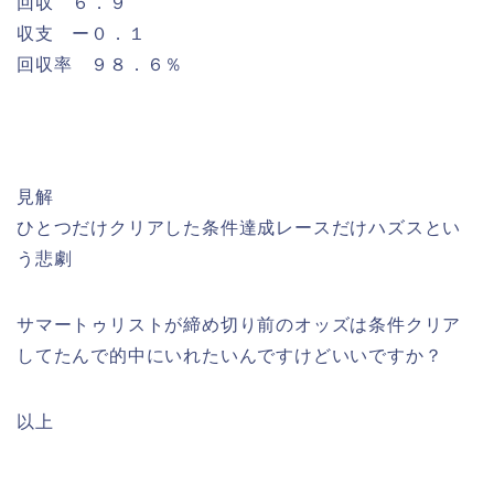
回収 ６．９
収支 ー０．１
回収率 ９８．６％
見解
ひとつだけクリアした条件達成レースだけハズスとい
う悲劇
サマートゥリストが締め切り前のオッズは条件クリア
してたんで的中にいれたいんですけどいいですか？
以上