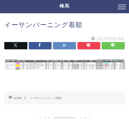
峰馬
イーサンバーニング着順
2023年9月19日
HOME
イーサンバーニング着順