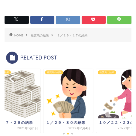
HOME
推奨馬の結果
１／１６・１７の結果
RELATED POST
馬の結果
推奨馬の結果
推奨馬の結果
／２７・２８の結果
１／２９・３０の結果
１０／２２・２３の
2021年3月1日
2022年2月4日
2022年10