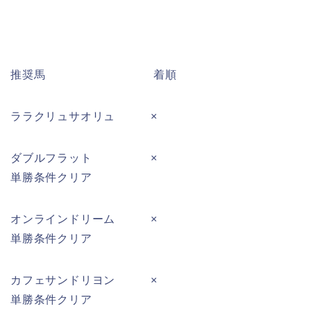
推奨馬 着順
ララクリュサオリュ ×
ダブルフラット ×
単勝条件クリア
オンラインドリーム ×
単勝条件クリア
カフェサンドリヨン ×
単勝条件クリア