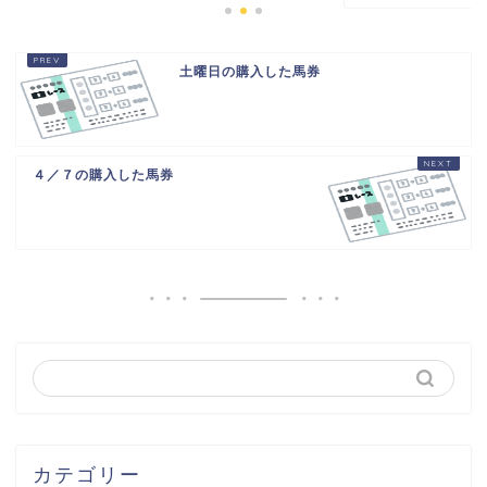
土曜日の購入した馬券
４／７の購入した馬券
カテゴリー