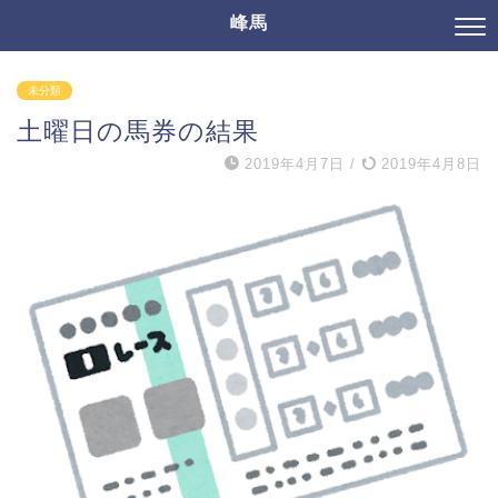
峰馬
未分類
土曜日の馬券の結果
2019年4月7日
/
2019年4月8日