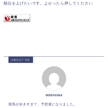
順位を上げたいです。よかったら押してください
ABOUT ME
mineuma
競馬が好きすぎて、予想屋になりました。