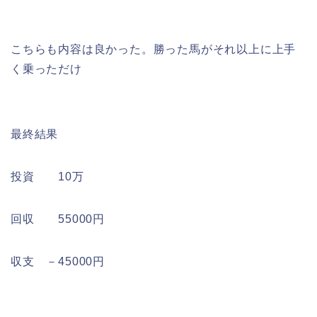
こちらも内容は良かった。勝った馬がそれ以上に上手
く乗っただけ
最終結果
投資 10万
回収 55000円
収支 －45000円